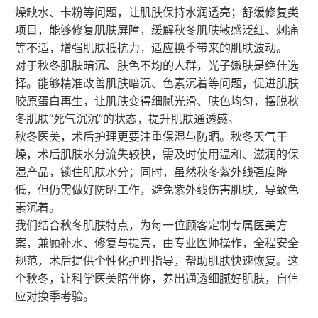
燥缺水、卡粉等问题，让肌肤保持水润透亮；舒缓修复类
项目，能够修复肌肤屏障，缓解秋冬肌肤敏感泛红、刺痛
等不适，增强肌肤抵抗力，适应换季带来的肌肤波动。
对于秋冬肌肤暗沉、肤色不均的人群，光子嫩肤是绝佳选
择。能够精准改善肌肤暗沉、色素沉着等问题，促进肌肤
胶原蛋白再生，让肌肤变得细腻光滑、肤色均匀，摆脱秋
冬肌肤“死气沉沉”的状态，提升肌肤通透感。
秋冬医美，术后护理更要注重保湿与防晒。秋冬天气干
燥，术后肌肤水分流失较快，需及时使用温和、滋润的保
湿产品，锁住肌肤水分；同时，虽然秋冬紫外线强度降
低，但仍需做好防晒工作，避免紫外线伤害肌肤，导致色
素沉着。
我们结合秋冬肌肤特点，为每一位顾客定制专属医美方
案，兼顾补水、修复与提亮，由专业医师操作，全程安全
规范，术后提供个性化护理指导，帮助肌肤快速恢复。这
个秋冬，让科学医美陪伴你，养出通透细腻好肌肤，自信
应对换季考验。