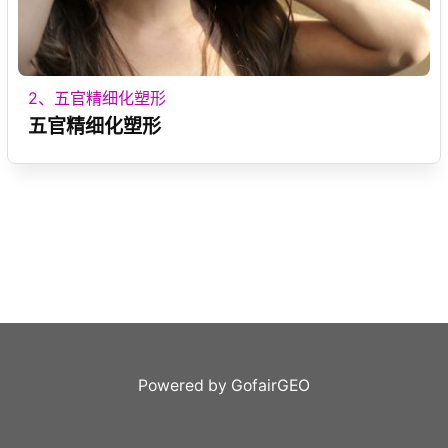
2、五官精细化塑形
五官精细化塑形
Powered by GofairGEO